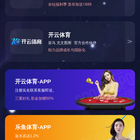
公司要闻
媒体报道
院庆70年
行业分析
开云体育
鞍钢工程技术公司总承包建设的本溪北营钢铁（集团）股
12
份有限公司能...
30
近日，由鞍钢工程技术公司总承包建设的本溪北营钢铁（集
团）股份有限公司能源总厂220KV输变电工程EP...
鞍钢工程技术公司总承包建设的鲅鱼圈钢铁分公司厚板部
12
5500产线轧机...
24
近日，鞍钢工程技术公司总承包的鲅鱼圈钢铁分公司厚板部
5500产线轧机一二级系统升级改造项目，热负...
鞍钢工程技术公司荣获 2025碳达峰碳中和创新成果特等
12
奖
05