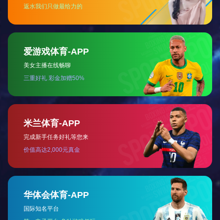
日前，中国设备管理协会在2025碳达峰碳中和发展大会上发
布2025碳达峰碳中和创新成果名单，开云体育-开云(中国)一站式
服务官方网站...
查看更多
开云体育
开云体育-开云(中国)一站式服务
工程技术公司举行……
官方网站工程技术……