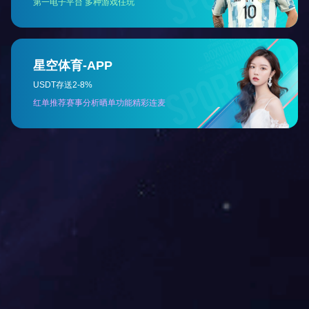
宁钢260㎡烧结项……
公司画册
脱硫脱硝
SDS+SCR
综合楼外景
主办公楼外景