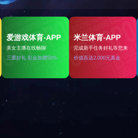
一篇：
开云体育-开云(中国)一站式服务官方网站 宣传片
一篇：
宁钢260㎡烧结项目部全力以赴奋战项目投产冲刺倒计
地址：中国辽宁省鞍山市鞍
业务模式
技术能力
邮编：114021
总体介绍
技术能力概况
服务热线：0412-6726187 6
设计咨询
冶金工程技术
传真：0412-6725997
工程总承包
节能环保技术
合同能源管理服务
城市服务
工程监理
勘测及岩土工程
智能制造
案例展示
copyright 2014 all rights reseved prwered by
版-开云(中国)
开云体育-开云(中国)
开云体育-开云(中国)一站式服务官方网站
米兰(中