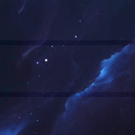
工程技术公司举行2020年度总结表
来源： 浏览：
时间：2021-02-02 18:4
2日，公司2020年度总结表彰颁奖典礼在一楼会议厅召开。
峰等出席颁奖典礼。颁奖典礼由党委副书记、工会主席荣锋主持
常治铁突出贡献奖励的决定》，秦旭副总经理宣读《关于命名表彰
2020年度先进集体和先进个人的决定》，荣锋副书记宣读《关于
人的决定》。公司领导分别为突出贡献奖励获得者和获得先进单
进个人颁奖。
典礼上，公司员工通过诗朗诵、快板等方式致敬平凡岗位的
公司各部室员工通过视频，为公司的美好明天送去祝福。最后，
万事如意！
放列表即可播放视频
:工程技术公司举行2020年度总结表彰颁奖典礼