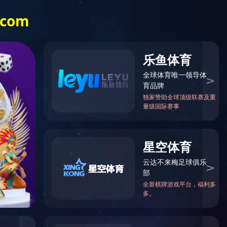
SE
关于我们
动态地图
人力资源
客户服务
社会责任
资源概况
关于我们
社会责任
招聘信息
动态地图
亲和动态