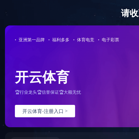
开云体育
开云体育-开云(中
公司概况
开云体
公司简介
公司画
国)一站式服务官方
总经理致辞
公司宣传
网站
战略目标
工作理
组织机构
公司风
工作团队
人文环
荣誉资质
事业部和分公司
开云体育
Culture
您
公司画册