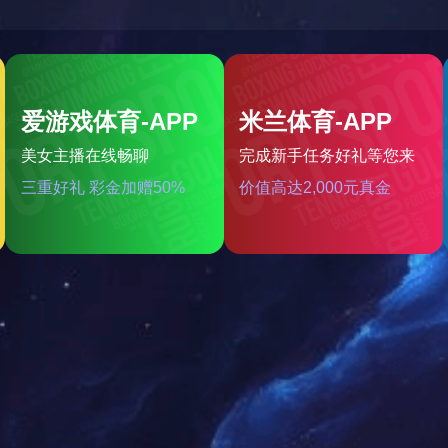
鞍钢鲅鱼圈钢厂地下管线地理信息系统的建设及三维总图测量
辽化工业建筑1:500区总图测量工程
辽化土地资源和地下管网动态管理信息系统
基于卫星影像建立三维地理信息系统
开云体育-开云(中国)一站式服务官方网站公司厂区控制网测量