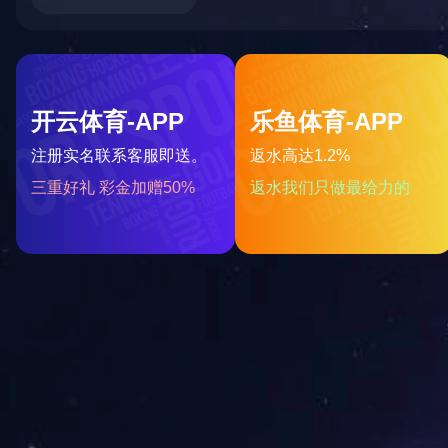
3
4
5
6
7