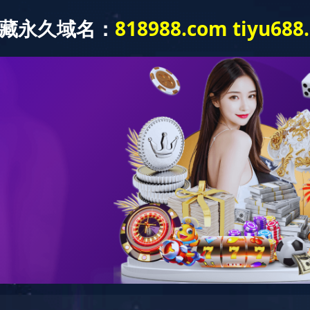
A
育
开云体育
业务模式
技术能力
册
公司要闻
总体介绍
技术能力概况
片
媒体报道
设计咨询
冶金工程技术
念
项目公示
工程总承包
节能环保技术
采
行业分析
合同能源管理服务
城市服务
境
工程监理
勘测及岩土工程
智能制造
案例展示
在的位置： >
技术能力
>
勘测及岩土工程
> 测绘
测绘