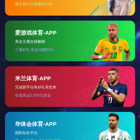
日前，中国设备管理协会在2025碳达峰碳中和发展大会上发
布2025碳达峰碳中和创新成果名单，开云体育-开云(中国)一站式
服务官方网站...
查看更多
开云体育
开云体育-开云(中国)一站式服务
工程技术公司举行……
官方网站工程技术……