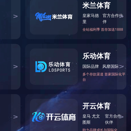
:00
广州二期镀锌线）在鞍山钢铁、广州汽车钢的大力支
程碑成果，不仅标志着开云体育-开云(中国)一站式服
端镀锌技术领域的卓越市场竞争力。