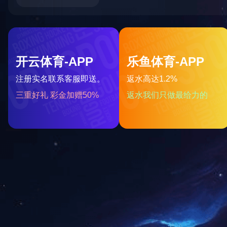
广州二
的重要
力钢铁
广州二
源动力
技术相
提升能
护全环
助力项
项目团
实现全
的镀锌