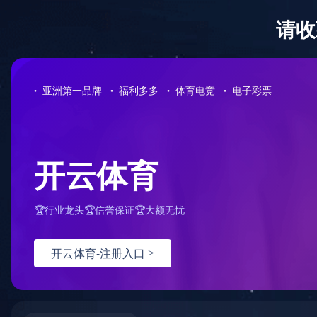
开云体育
开云体育-开云(中
公司概况
开云体
公司简介
公司画
国)一站式服务官方
总经理致辞
公司宣传
网站
战略目标
工作理
组织机构
公司风
工作团队
人文环
荣誉资质
事业部和分公司
开云体育
News_Center
您
公司要闻