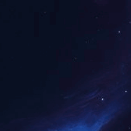
宁钢
品样
司品