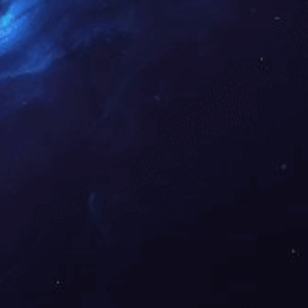
咬定青山不放松的精神，以建设公司精
展示出工程技术公司风采，打造工程技术公