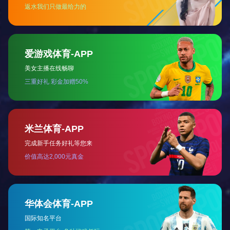
日前，中国设备管理协会在2025碳达峰碳中和发展大会上发
布2025碳达峰碳中和创新成果名单，开云体育-开云(中国)一站式
服务官方网站...
查看更多
开云体育
开云体育-开云(中国)一站式服务
工程技术公司举行……
官方网站工程技术……