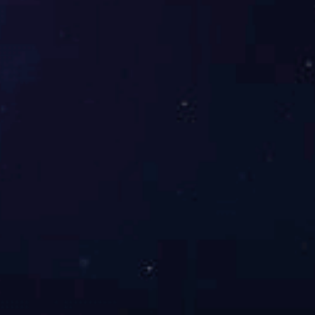
冶金设备室办公室
参加开云体育-开云(中国)一站式
查看更多
服务官方网站运动……
事业部和分公司