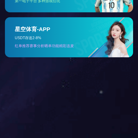
宁钢260㎡烧结项……
公司画册
脱硫脱硝
SDS+SCR
综合楼外景
主办公楼外景