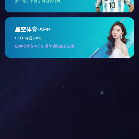
宁钢260㎡烧结项……
公司画册
脱硫脱硝
SDS+SCR
综合楼外景
主办公楼外景