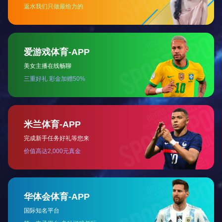
日前，中国设备管理协会在2025碳达峰碳中和发展大会上发
布2025碳达峰碳中和创新成果名单，开云体育-开云(中国)一站式
服务官方网站...
查看更多
开云体育
开云体育-开云(中国)一站式服务
工程技术公司举行……
官方网站工程技术……