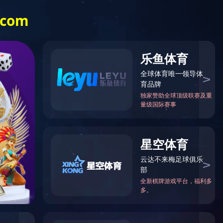
SE
关于我们
动态地图
人力资源
客户服务
社会责任
资源概况
关于我们
社会责任
招聘信息
动态地图
亲和动态