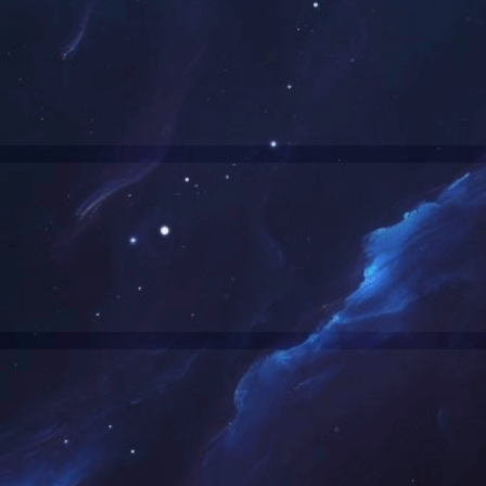
市委书记余功斌调研 开云体育-开云(中国)一站式服务官方网站 
日，鞍山市市委书记余功斌一行到开云体育-开云(中国)一站式服务官方网站 设计＋产
站节能技术服务有限公司节能项目的投资 ...
新烧1号烧结竖冷窑达标平稳运行
过年不停工攻坚克难向前冲----致敬坚守一线的鞍钢工程技术公司奋斗者
术公司举行2020年度总结表彰颁奖典礼
技术公司二届八次职工代表大会隆重召开
！开云体育-开云(中国)一站式服务官方网站工程技术公司又中标一料场棚化封闭项目
体育-开云(中国)一站式服务官方网站 混合所有制改革项目增资扩股签约仪式举行
60㎡烧结机项目主控楼封顶
祝 中华人民共和国成立71周年
浩调研鞍钢工程发展工程技术公司：务必按照既定时间节点完成改革任务！