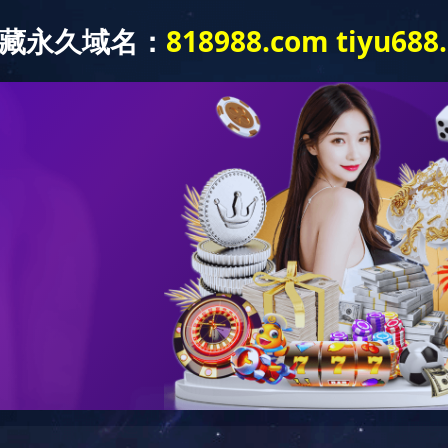
A
育
开云体育
业务模式
技术能力
册
公司要闻
总体介绍
技术能力概况
片
媒体报道
设计咨询
冶金工程技术
念
项目公示
工程总承包
节能环保技术
采
行业分析
合同能源管理服务
城市服务
境
工程监理
勘测及岩土工程
智能制造
案例展示
现在的位置：
开云体育
>
开云体育
>
公司要闻
>